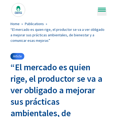
Open m
Home
»
Publications
»
“El mercado es quien rige, el productor se va a ver obligado
Solutions
a mejorar sus prácticas ambientales, de bienestar y a
comunicar esas mejoras”
Services
Feed Solution Areas
Feed Solution Areas
Insights
Products overview
Products overview
Orffa Science Lab
Orffa Science Lab
Article
“El mercado es quien
Our Story
Species
Species
Instant Insight in Gut Health
Instant Insight in Gut Health
Publications
Publications
rige, el productor se va a
Careers
Downloads
Downloads
Our leadership
Our leadership
ver obligado a mejorar
Contact
News
News
Our Journey
Our Journey
sus prácticas
A strategic alliance with Marubeni
A strategic alliance with Marubeni
ambientales, de
Global reach with Local Focus
Global reach with Local Focus