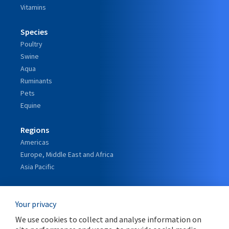
Vitamins
Species
Poultry
Swine
Aqua
Ruminants
Pets
Equine
Regions
Americas
Europe, Middle East and Africa
Asia Pacific
Our Story
Your privacy
Our Leadership
The Orffa journey
We use cookies to collect and analyse information on
A Strategic Alliance with Marubeni